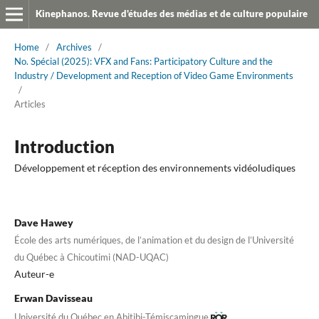
Kinephanos. Revue d'études des médias et de culture populaire
Home
/
Archives
/
No. Spécial (2025): VFX and Fans: Participatory Culture and the
Industry / Development and Reception of Video Game Environments
/
Articles
Introduction
Développement et réception des environnements vidéoludiques
Dave Hawey
École des arts numériques, de l’animation et du design de l’Université
du Québec à Chicoutimi (NAD-UQAC)
Auteur-e
Erwan Davisseau
Université du Québec en Abitibi-Témiscamingue