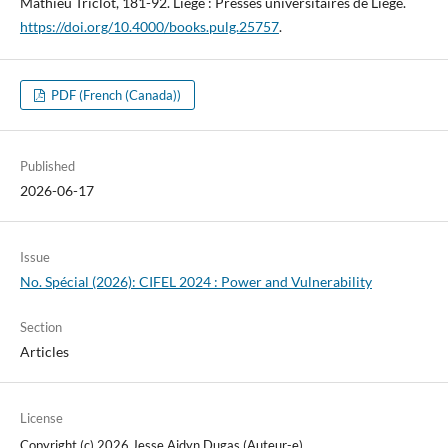
Mathieu Triclot, 181-92. Liège : Presses universitaires de Liège.
https://doi.org/10.4000/books.pulg.25757
.
PDF (French (Canada))
Published
2026-06-17
Issue
No. Spécial (2026): CIFEL 2024 : Power and Vulnerability
Section
Articles
License
Copyright (c) 2026 Jesse Aidyn Dugas (Auteur-e)